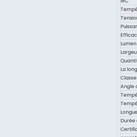
IRC
Tempér
Tensio
Puissa
Efficac
Lumen
Largeu
Quanti
La lon
Classe
Angle 
Tempér
Tempé
Longu
Durée 
Certifi