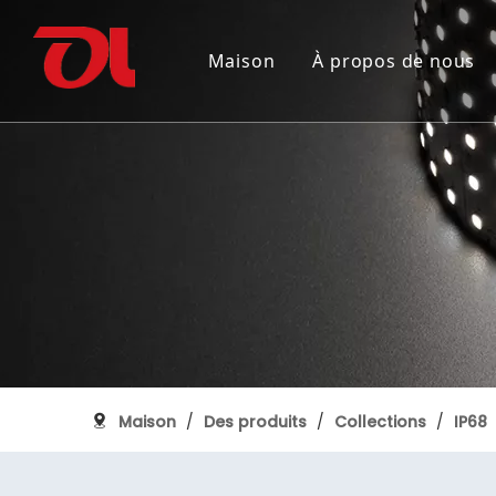
Maison
À propos de nous
Pourquoi nous choisir
INTÉGREZ LA LUMINEUSE FLEXIBLE
150e anniversaire du Canada
Certific
RUBAN L
Reconstru
PROFILÉ EN ALUMINIUM
Maison
/
Des produits
/
Collections
/
IP68