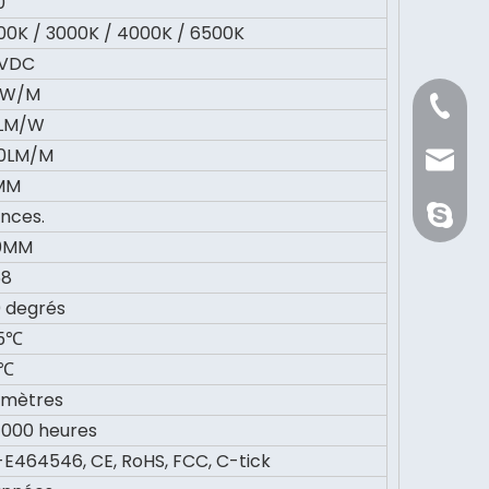
0
00K / 3000K / 4000K / 6500K
VDC
2W/M
+86 21 
LM/W
0LM/M
Sale@or
MM
onces.
orientli
0MM
68
0 degrés
5℃
0℃
 mètres
 000 heures
-E464546, CE, RoHS, FCC, C-tick