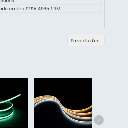
années
nde arrière TESA 4965 / 3M
En vertu d'un:
Bande lumin
haut Cri 8m
>