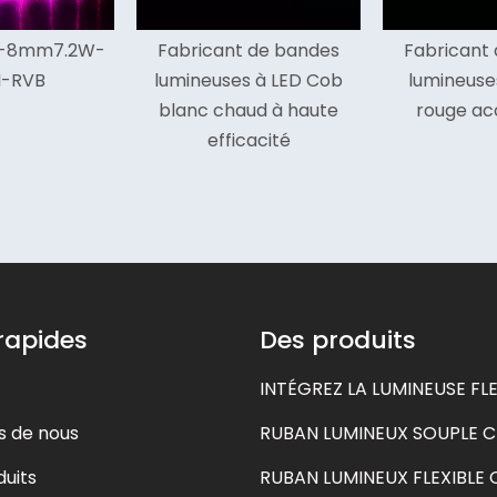
 de bandes
Fabricant de bandes
Bande lumin
s à LED Cob
lumineuses LED Cob
intérieure
ud à haute
rouge accordable
27
cacité
 rapides
Des produits
INTÉGREZ LA LUMINEUSE FLE
s de nous
RUBAN LUMINEUX SOUPLE 
uits
RUBAN LUMINEUX FLEXIBLE