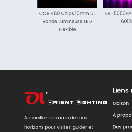
hips 10mm UL
OL-5050FP-8mm7.2W-
Fabricant
mineuse LED
6012I-RVB
lumineuse
xible
blanc cha
effi
Liens
Maison
À propo
Accueillez des amis de tous
Des prod
horizons pour visiter, guider et