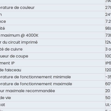
≥9
ature de couleur
27
n
24
nce
7.
ité
98
 maximum @ 4000K
73
r du circuit imprimé
12
té de cuivre
3 
gueur de coupe
10
ment IP
IP
de faisceau
12
ature de fonctionnement minimale
-3
rature de fonctionnement maximale
6
eur maximale recommandée
20
de vie
50
cat
UL