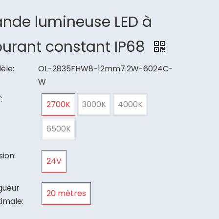
ande lumineuse LED à
ourant constant IP68
èle:
OL-2835FHW8-12mm7.2W-6024C-
W
:
2700K
3000K
4000K
6500K
ion:
24V
gueur
20 mètres
imale: