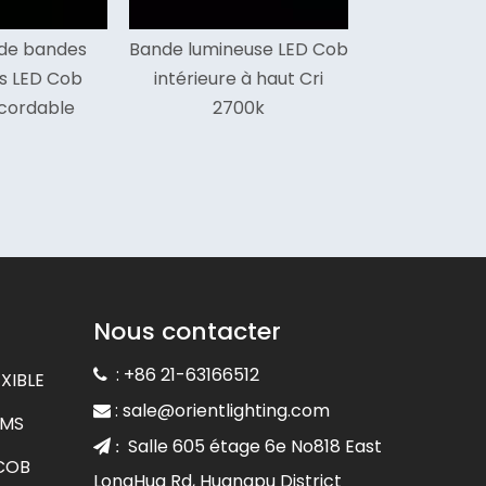
euse LED Cob
Bande lumineuse menée
 à haut Cri
par épi de 16,5 pieds à
00k
haute efficacité pour les
voitures
Nous contacter
: +86 21-63166512

XIBLE
:
sale@orientlighting.com

CMS
Salle 605 étage 6e No818 East
 :
 COB
LongHua Rd, Huangpu District