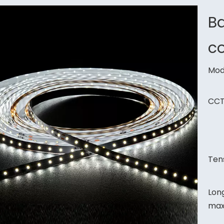
B
c
Mod
CCT
Tens
Lon
max