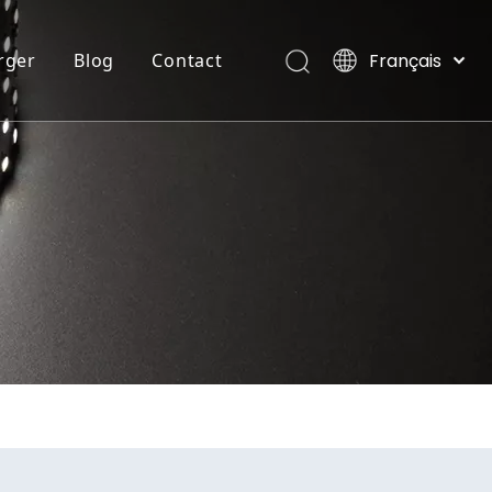
Français
rger
Blog
Contact
English
العربية
COB
RUBAN NÉON FLEXIBLE
Villas, Maldives
Pусский
Español
Português
Deutsch
Italiano
日本語
한국어
Nederlands