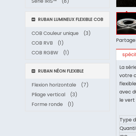
Série IRIS™
(8)
RUBAN LUMINEUX FLEXIBLE COB
COB Couleur unique
(3)
Partager
COB RVB
(1)
COB RGBW
(1)
spéci
La sér
RUBAN NÉON FLEXIBLE
votre 
flexibl
Flexion horizontale
(7)
avec d
Pliage vertical
(3)
le vert
Forme ronde
(1)
Type d
Quanti