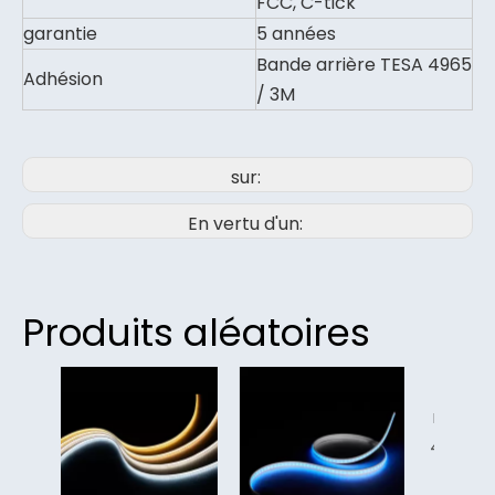
FCC, C-tick
garantie
5 années
Bande arrière TESA 4965
Adhésion
/ 3M
sur:
En vertu d'un:
Produits aléatoires
Ba
éta