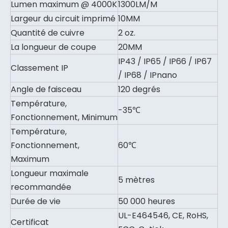
Lumen maximum @ 4000K
1300LM/M
Largeur du circuit imprimé
10MM
Quantité de cuivre
2 oz.
La longueur de coupe
20MM
IP43 / IP65 / IP66 / IP67
Classement IP
/ IP68 / IPnano
Angle de faisceau
120 degrés
Température,
-35℃
Fonctionnement, Minimum
Température,
Fonctionnement,
60℃
Maximum
Longueur maximale
5 mètres
recommandée
Durée de vie
50 000 heures
UL-E464546, CE, RoHS,
Certificat