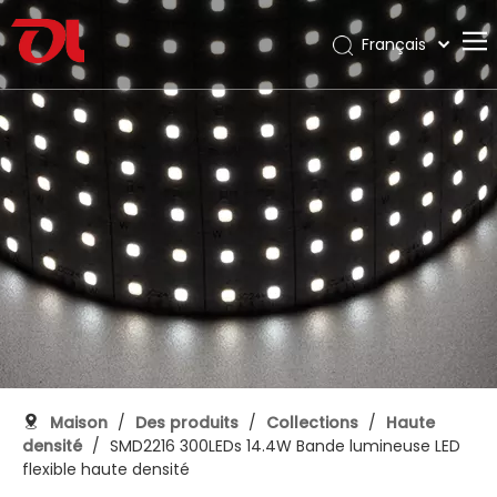
Français
English
Maison
العربية
Pусский
À propos de nous
Español
Des produits
Português
Application
Deutsch
Italiano
Soutien
日本語
Télécharger
한국어
Blog
Nederlands
Contact
Maison
/
Des produits
/
Collections
/
Haute
densité
/
SMD2216 300LEDs 14.4W Bande lumineuse LED
flexible haute densité