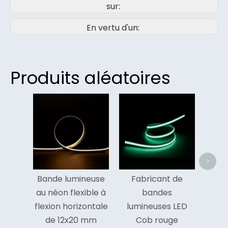
sur:
En vertu d'un:
Produits aléatoires
Bande
LED ét
Cob
g
<
>
Bande lumineuse
Fabricant de
au néon flexible à
bandes
flexion horizontale
lumineuses LED
de 12x20 mm
Cob rouge