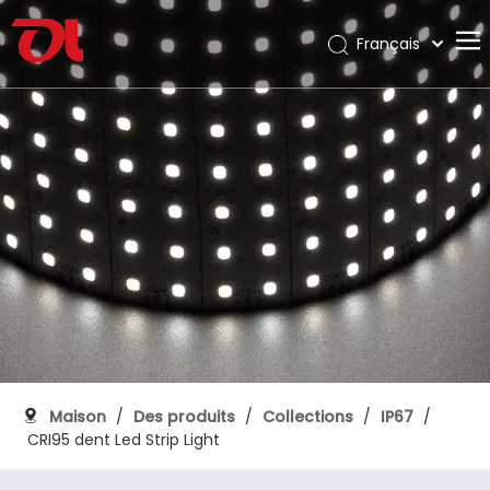
Français
English
Maison
العربية
Pусский
À propos de nous
Español
Des produits
Português
Application
Deutsch
Italiano
Soutien
日本語
Télécharger
한국어
Blog
Nederlands
Contact
Maison
/
Des produits
/
Collections
/
IP67
/
CRI95 dent Led Strip Light