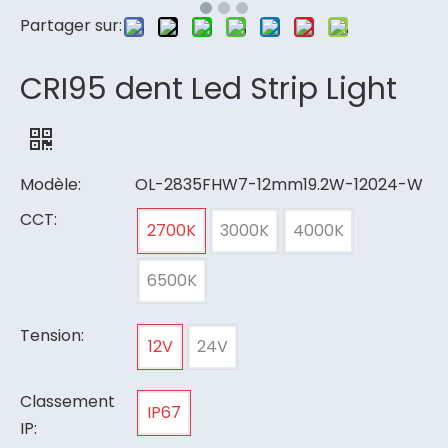
Partager sur:
CRI95 dent Led Strip Light
Modèle:
OL-2835FHW7-12mm19.2W-12024-W
CCT:
2700K
3000K
4000K
6500K
Tension:
12V
24V
Classement
IP67
IP: