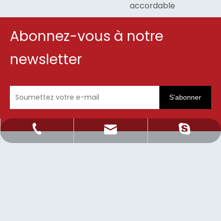
accordable
Abonnez-vous à notre
newsletter
S’abonner
Sale@orientlighting.com
+86 21 63166512
orientlighting