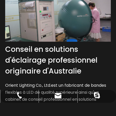
Conseil en solutions
d'éclairage professionnel
originaire d'Australie
Orient Lighting Co., Ltd.est un fabricant de bandes
flexibles à LED de qualité supérieure ainsi qu'un
Sale@orientlighting.com
+86 21 63166512
orientlighting
cabinet de conseil professionnel en solutions
d'éclairage originaire d'Australie. En 2000, Orient
Lighting a été créé à Sydney.Avec des années