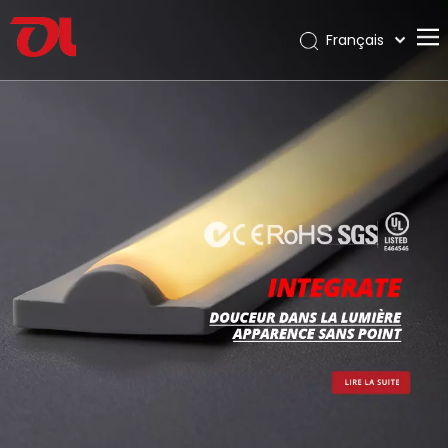
Français
English
Maison
العربية
Pусский
À propos de nous
Español
Des produits
Português
Application
Deutsch
Italiano
Soutien
日本語
Télécharger
한국어
Blog
Nederlands
Contact