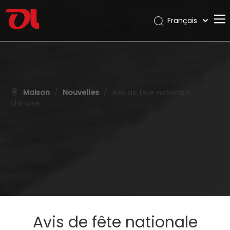
Français
English
Maison
العربية
Pусский
À propos de nous
Español
Des produits
Maison
/
Nouvelles
/
Avis de fête nationale
Português
chinoise
Application
Deutsch
Italiano
Soutien
日本語
Télécharger
한국어
Blog
Nederlands
Contact
Avis de fête nationale