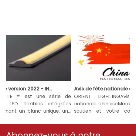
Nouvelle version 2022 - INTEGRATE LED Strip Light
RATE ™ est une série de
ORIENT LIGHTINGAvis 
s LED flexibles intégrées
nationale chinoiseMerci p
enant un blanc unique, une
soutien et votre conf
 ...
nous.La...
Abonnez-vous à notre