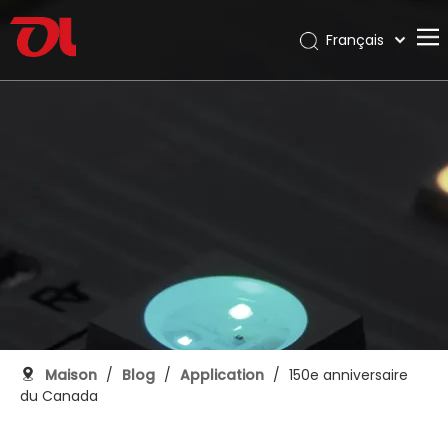
Français
English
Maison
العربية
Pусский
À propos de nous
Español
Des produits
Português
Application
Deutsch
Italiano
Soutien
日本語
Télécharger
한국어
Blog
Nederlands
Contact
Maison
/
Blog
/
Application
/
150e anniversaire
du Canada