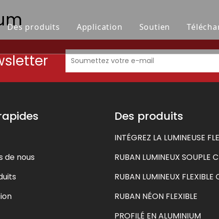
bum
Des produits
Application
Soutien
Télécha
sletter
at Honneur
UMINEUX SOUPLE CMS
ction de la grande jetée
RUBAN LUMINEUX FLEXIBLE 
Le signe TORONTO
 rapides
Des produits
INTÉGREZ LA LUMINEUSE FLE
s de nous
RUBAN LUMINEUX SOUPLE 
uits
RUBAN LUMINEUX FLEXIBLE
ion
RUBAN NÉON FLEXIBLE
PROFILÉ EN ALUMINIUM