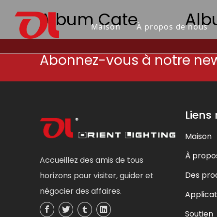
Album Cate
Al
Maison
À propos de nous
Abonnez-vous à notre new
Pourquoi nous choisir
INTÉGREZ LA LUMINEUSE FLEXIBLE
150e anniversaire du Canada
Certific
RUBAN L
Reconstru
PROFILÉ EN ALUMINIUM
Liens
Maison
À propo
Accueillez des amis de tous
Des prod
horizons pour visiter, guider et
négocier des affaires.
Applicat
Soutien