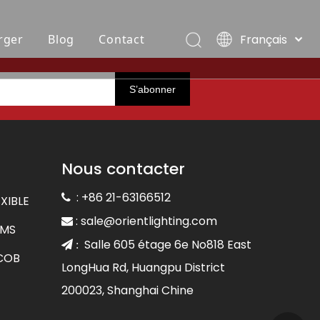
Français
rger
Blog
Contact
English
العربية
S’abonner
COB
RUBAN NÉON FLEXIBLE
Villas, Maldives
Pусский
Español
Português
Deutsch
Nous contacter
Italiano
: +86 21-63166512

日本語
XIBLE
한국어
:
sale@orientlighting.com

CMS
Nederlands
Salle 605 étage 6e No818 East
 :
 COB
LongHua Rd, Huangpu District
200023, Shanghai Chine