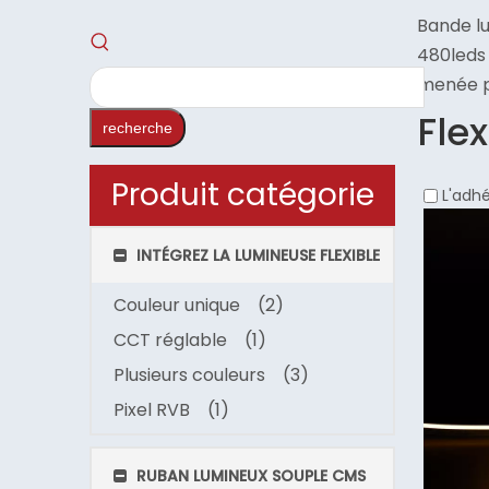
Bande l
480leds
menée 
Fle
recherche
Produit catégorie
L'adh
INTÉGREZ LA LUMINEUSE FLEXIBLE
Couleur unique
(2)
CCT réglable
(1)
Plusieurs couleurs
(3)
Pixel RVB
(1)
RUBAN LUMINEUX SOUPLE CMS