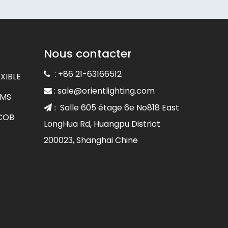
Nous contacter
: +86 21-63166512

XIBLE
:
sale@orientlighting.com

CMS
Salle 605 étage 6e No818 East
 :
 COB
LongHua Rd, Huangpu District
200023, Shanghai Chine