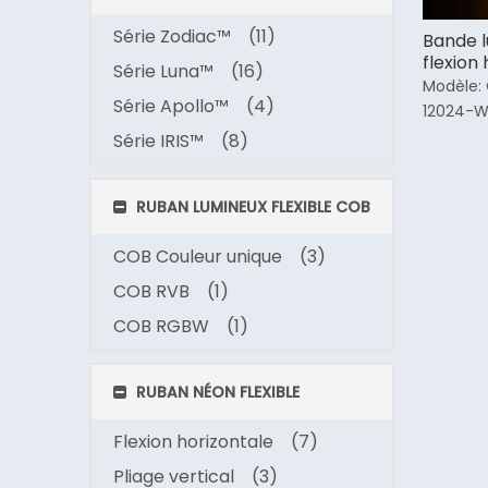
Série Zodiac™
(11)
Bande l
flexion
Série Luna™
(16)
Modèle:
Série Apollo™
(4)
12024-
Série IRIS™
(8)
RUBAN LUMINEUX FLEXIBLE COB
COB Couleur unique
(3)
COB RVB
(1)
COB RGBW
(1)
RUBAN NÉON FLEXIBLE
Flexion horizontale
(7)
Pliage vertical
(3)