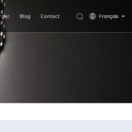
Français
rger
Blog
Contact
English
العربية
COB
RUBAN NÉON FLEXIBLE
Villas, Maldives
Pусский
Español
Português
Deutsch
Italiano
日本語
한국어
Nederlands